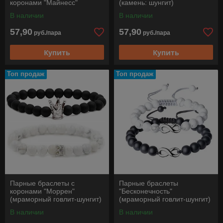
коронами "Майнесс"
(камень: шунгит)
В наличии
В наличии
57,90
57,90
руб./пара
руб./пара
Купить
Купить
Топ продаж
Топ продаж
Парные браслеты с
Парные браслеты
коронами "Моррен"
"Бесконечность"
(мраморный говлит-шунгит)
(мраморный говлит-шунгит)
В наличии
В наличии