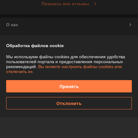
Показать все отзывы
О нас
Контакты
Обработка файлов cookie
Доставка и оплата
Мы используем файлы cookies для обеспечения удобства
пользователей портала и предоставления персональных
рекомендаций.
Вы можете настроить файлы cookies или
График работы
отключить их.
Полная версия сайта
Принять
Политика обработки cookies
Отклонить
Сайт создан на платформе Deal.by
Информация для покупателя
Индивидуальный предприниматель:
ИП Чепелева Алла Ивановна