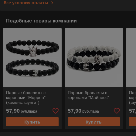
Все условия оплаты
Подобные товары компании
Парные браслеты с
Парные браслеты с
Па
коронами "Моррен"
коронами "Майнесс"
ко
(камень: шунгит)
(шу
57,90
57,90
57
руб./пара
руб./пара
Купить
Купить