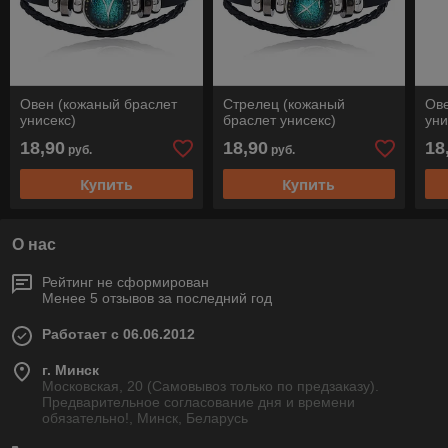
Овен (кожаный браслет
Стрелец (кожаный
Ове
унисекс)
браслет унисекс)
уни
18,90
18,90
18
руб.
руб.
Купить
Купить
О нас
Рейтинг не сформирован
Менее 5 отзывов за последний год
Работает с 06.06.2012
г. Минск
Московская, 20 (Самовывоз только по предзаказу).
Предварительное согласование дня и времени
обязательно!, Минск, Беларусь