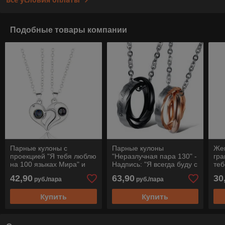
Подобные товары компании
Парные кулоны с
Парные кулоны
Жен
проекцией "Я тебя люблю
"Неразлучная пара 130" -
гра
на 100 языках Мира" и
Надпись: "Я всегда буду с
теб
магнитами
тобой"
42,90
63,90
30
руб./пара
руб./пара
Купить
Купить