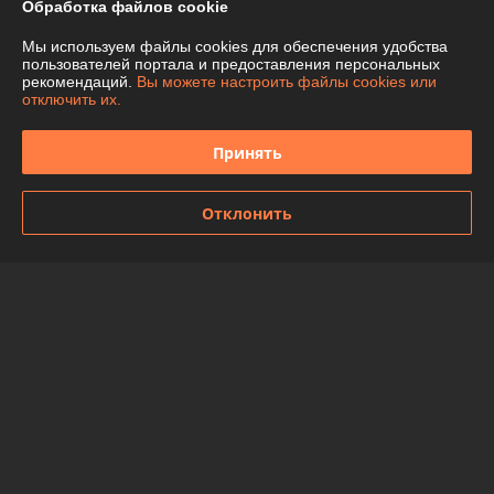
Обработка файлов cookie
Доставка и оплата
Мы используем файлы cookies для обеспечения удобства
График работы
пользователей портала и предоставления персональных
рекомендаций.
Вы можете настроить файлы cookies или
отключить их.
Полная версия сайта
Принять
Политика обработки cookies
Отклонить
Сайт создан на платформе Deal.by
Информация для покупателя
Индивидуальный предприниматель:
ИП Чепелева Алла Ивановна
Беларусь, Минская обл., Фаниполь, ул.Комсомольская, 46-71
Регистрационный номер ЕГР: 691424776
УНП: 691424776
Регистрационный орган: Дзержинский райисполком Минской области
Дата регистрации компании: 12.02.2013