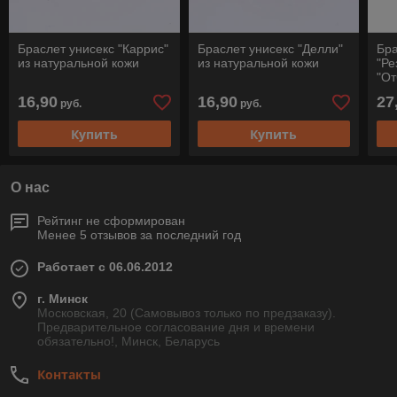
Браслет унисекс "Каррис"
Браслет унисекс "Делли"
Бра
из натуральной кожи
из натуральной кожи
"Ре
"От
нат
16,90
16,90
27
руб.
руб.
Купить
Купить
О нас
Рейтинг не сформирован
Менее 5 отзывов за последний год
Работает с 06.06.2012
г. Минск
Московская, 20 (Самовывоз только по предзаказу).
Предварительное согласование дня и времени
обязательно!, Минск, Беларусь
Контакты