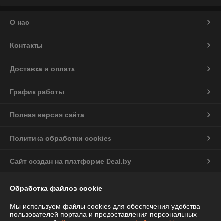
О нас
Контакты
Доставка и оплата
График работы
Полная версия сайта
Политика обработки cookies
Сайт создан на платформе Deal.by
Обработка файлов cookie
Информация для покупателя
Индивидуальный предприниматель:
ИП Чепелева Алла Ивановна
Мы используем файлы cookies для обеспечения удобства
Беларусь, Минская обл., Фаниполь, ул.Комсомольская, 46-71
пользователей портала и предоставления персональных