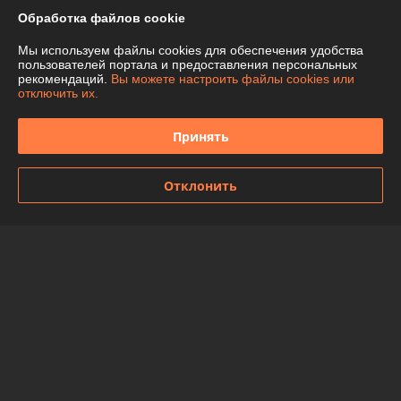
Показать все отзывы
Обработка файлов cookie
Мы используем файлы cookies для обеспечения удобства
пользователей портала и предоставления персональных
О нас
рекомендаций.
Вы можете настроить файлы cookies или
отключить их.
Контакты
Принять
Доставка и оплата
Отклонить
График работы
Полная версия сайта
Политика обработки cookies
Сайт создан на платформе Deal.by
Информация для покупателя
Индивидуальный предприниматель:
ИП Чепелева Алла Ивановна