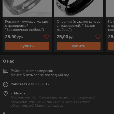
Кепанни (мужское кольцо
Онеонни (мужское кольцо
Нум
с гравировкой:
с гравировкой: "Чистая
с г
"Бесконечная любовь")
любовь")
нав
25,90
25,90
25
руб.
руб.
Купить
Купить
О нас
Рейтинг не сформирован
Менее 5 отзывов за последний год
Работает с 06.06.2012
г. Минск
Московская, 20 (Самовывоз только по предзаказу).
Предварительное согласование дня и времени
обязательно!, Минск, Беларусь