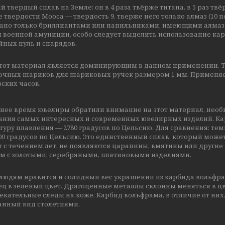
й твердый сплав на Земле: он в 4 раза твёрже титана, в 5 раз твёр
 твердости Мооса ― твердость 9, тверже него только алмаз (10
ано только бриллиантами или напильниками, имеющими алмазн
я военной амуниции, особо следует выделить использование ка
йных пуль и снарядов.
этот материал является доминирующим в данном применении. Т
очных шариков для шариковых ручек размером 1 мм. Применяет
ских часов.
днее время ювелиры обратили внимание на этот материал, необ
дания самых интересных и современных ювелирных изделий. К
уру плавления ― 2780 градусов по Цельсию. Для сравнения: те
00 градусов по Цельсию. Это единственный сплав, который мож
 с течением лет, не появляются царапины, вмятины или другие
м с золотыми, серебряными, платиновыми изделиями.
юдям нравится и солидный вес украшений из карбида вольфрама
ц в зеленый цвет. Драгоценные металлы склонны меняться в цв
кательные следы на коже. Карбид вольфрама, в отличие от них,
анный вид столетиями.