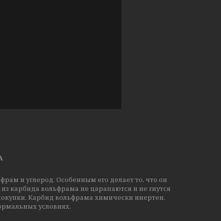
А
рам и углерод. Особенным его делает то, что он
из карбида вольфрама не царапаются и не гнутся
 покупки. Карбид вольфрама химически инертен,
нормальных условиях.