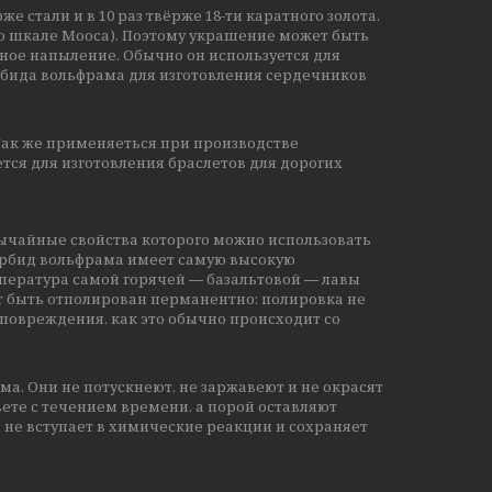
же стали и в 10 раз твёрже 18-ти каратного золота.
 по шкале Мооса). Поэтому украшение может быть
ое напыление. Обычно он используется для
рбида вольфрама для изготовления сердечников
ак же применяеться при производстве
ся для изготовления браслетов для дорогих
ычайные свойства которого можно использовать
арбид вольфрама имеет самую высокую
мпература самой горячей ― базальтовой ― лавы
ет быть отполирован перманентно: полировка не
 повреждения, как это обычно происходит со
. Они не потускнеют, не заржавеют и не окрасят
ете с течением времени, а порой оставляют
 не вступает в химические реакции и сохраняет