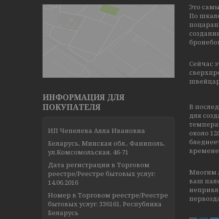
Это самы
По шкале
поцарап
создани
бронебо
Сейчас 
сверхпр
швейцар
ИНФОРМАЦИЯ ДЛЯ
ПОКУПАТЕЛЯ
В после
для соз
температ
ИП Чепелева Алла Ивановна
около 12
бледнеет
Беларусь, Минская обл., Фаниполь,
времене
ул.Комсомольская, 46-71
Дата регистрации в Торговом
Многим л
реестре/Реестре бытовых услуг:
ваш пале
14.06.2016
непривле
Номер в Торговом реестре/Реестре
первозд
бытовых услуг: 336161, Республика
Беларусь