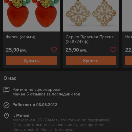
Фелли (серьги)
Серьги "Красная Пресня"
Нет
(3487743ф)
25,90
25,90
22
руб.
руб.
Купить
Купить
О нас
Рейтинг не сформирован
Менее 5 отзывов за последний год
Работает с 06.06.2012
г. Минск
Московская, 20 (Самовывоз только по предзаказу).
Предварительное согласование дня и времени
обязательно!, Минск, Беларусь