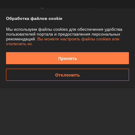
Показать все отзывы
Обработка файлов cookie
Мы используем файлы cookies для обеспечения удобства
О нас
пользователей портала и предоставления персональных
рекомендаций.
Вы можете настроить файлы cookies или
отключить их.
Контакты
Принять
Доставка и оплата
График работы
Отклонить
Полная версия сайта
Политика обработки cookies
Сайт создан на платформе Deal.by
Информация для покупателя