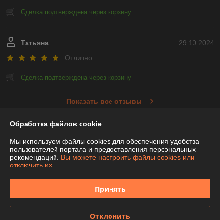
Сделка подтверждена через корзину
Татьяна
29.10.2024
Отлично
Сделка подтверждена через корзину
Показать все отзывы
Обработка файлов cookie
О нас
Мы используем файлы cookies для обеспечения удобства
пользователей портала и предоставления персональных
рекомендаций.
Вы можете настроить файлы cookies или
Контакты
отключить их.
Доставка и оплата
Принять
График работы
Отклонить