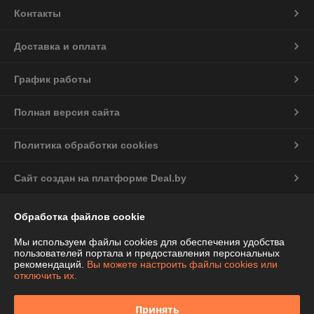
Контакты
Доставка и оплата
График работы
Полная версия сайта
Политика обработки cookies
Сайт создан на платформе Deal.by
Обработка файлов cookie
Информация для покупателя
Индивидуальный предприниматель:
ИП Чепелева Алла Ивановна
Мы используем файлы cookies для обеспечения удобства
Беларусь, Минская обл., Фаниполь, ул.Комсомольская, 46-71
пользователей портала и предоставления персональных
рекомендаций.
Вы можете настроить файлы cookies или
Регистрационный номер ЕГР: 691424776
отключить их.
УНП: 691424776
Принять