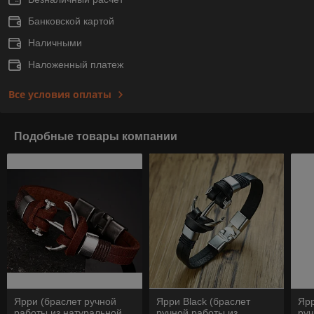
Банковской картой
Наличными
Наложенный платеж
Все условия оплаты
Подобные товары компании
Ярри (браслет ручной
Ярри Black (браслет
Ярр
работы из натуральной
ручной работы из
руч