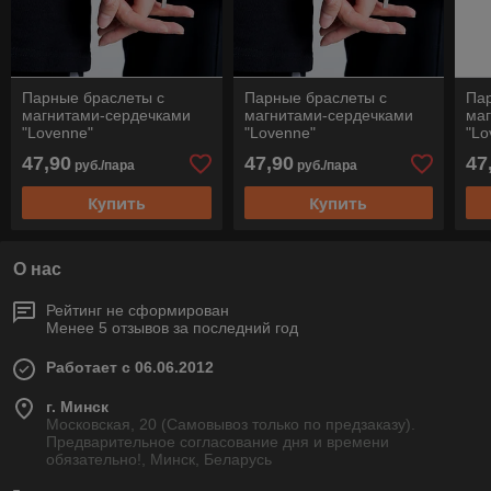
Парные браслеты с
Парные браслеты с
Па
магнитами-сердечками
магнитами-сердечками
ма
"Lovenne"
"Lovenne"
"Lo
47,90
47,90
47
руб./пара
руб./пара
Купить
Купить
О нас
Рейтинг не сформирован
Менее 5 отзывов за последний год
Работает с 06.06.2012
г. Минск
Московская, 20 (Самовывоз только по предзаказу).
Предварительное согласование дня и времени
обязательно!, Минск, Беларусь