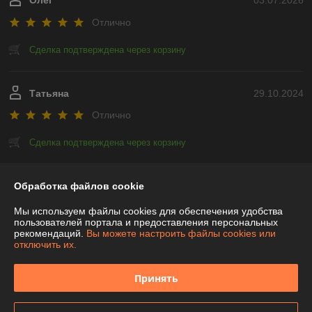
Олег
03.07.2026
Отлично
Сделка подтверждена через корзину
Татьяна
29.10.2024
Отлично
Сделка подтверждена через корзину
Показать все отзывы
Обработка файлов cookie
Мы используем файлы cookies для обеспечения удобства
пользователей портала и предоставления персональных
О нас
рекомендаций.
Вы можете настроить файлы cookies или
отключить их.
Контакты
Принять
Доставка и оплата