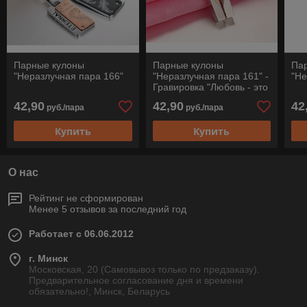
Парные кулоны
Парные кулоны
Па
"Неразлучная пара 166"
"Неразлучная пара 161" -
"Не
Гравировка "Любовь - это
доверие"
42,90
42,90
42
руб./пара
руб./пара
Купить
Купить
О нас
Рейтинг не сформирован
Менее 5 отзывов за последний год
Работает с 06.06.2012
г. Минск
Московская, 20 (Самовывоз только по предзаказу).
Предварительное согласование дня и времени
обязательно!, Минск, Беларусь