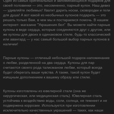
Один из самых оригинальных и запоминающихся подарков для
своей половинки ― это, несомненно, парный кулон. Наш девиз
― удивляйте любимых! Хватит дарить носки, сковородки и гели
для душа! А вот какой из необычных кулонов подарить ― это
решать только Вам, в чем мы и постараемся помочь. В нашем
интернет- магазине "Украшения.бел" Вы можете найти парные
кулоны в виде сердца, которые соединяются друг с другом, или
же кулоны для двоих в одинаковом стиле, будь-то классический
или авангард ― у нас самый большой выбор парных кулонов в
наличии!
Парные кулоны ― отличный небольшой подарок-напоминание
о любви, разделенной на два сердца. Кулоны для пар
считаются своего рода талисманом любви, который всегда
будет оберегать ваши чувства. А также, такой кулон будет
изящным дополнением к вашему образу или стилю.
Кулоны изготовлены из ювелирной стали (она же
хирургическая, или медицинская сталь). Ювелирная сталь
устойчива к воздействию воды, соли, солнца, не темнеет и не
подвержена коррозии. Используется при изготовлении
исключительно качественных украшений ― таких, как наши