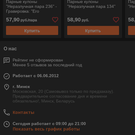
Парные кулоны
Парные кулоны
Па
"Неразлучная пара 236" -
"Неразлучная пара 134"
"Не
Гравировка: "Его
Королева - Ее Король"
57,90
58,90
58
руб./пара
руб.
Купить
Купить
О нас
Рейтинг не сформирован
Менее 5 отзывов за последний год
Работает с 06.06.2012
г. Минск
Московская, 20 (Самовывоз только по предзаказу).
Предварительное согласование дня и времени
обязательно!, Минск, Беларусь
Контакты
Сегодня работает с 09:00 до 21:00
Показать весь график работы