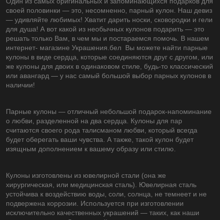
Один из самых оригинальных и запоминающихся подарков для
своей половинки ― это, несомненно, парный кулон. Наш девиз
― удивляйте любимых! Хватит дарить носки, сковородки и гели
для душа! А вот какой из необычных кулонов подарить ― это
решать только Вам, в чем мы и постараемся помочь. В нашем
интернет- магазине Украшения.бел Вы можете найти парные
кулоны в виде сердца, которые соединяются друг с другом, или
же кулоны для двоих в одинаковом стиле, будь-то классический
или авангард ― у нас самый большой выбор парных кулонов в
наличии!
Парные кулоны ― отличный небольшой подарок-напоминание
о любви, разделенной на два сердца. Кулоны для пар
считаются своего рода талисманом любви, который всегда
будет оберегать ваши чувства. А также, такой кулон будет
изящным дополнением к вашему образу или стилю.
Кулоны изготовлены из ювелирной стали (она же
хирургическая, или медицинская сталь). Ювелирная сталь
устойчива к воздействию воды, соли, солнца, не темнеет и не
подвержена коррозии. Используется при изготовлении
исключительно качественных украшений ― таких, как наши