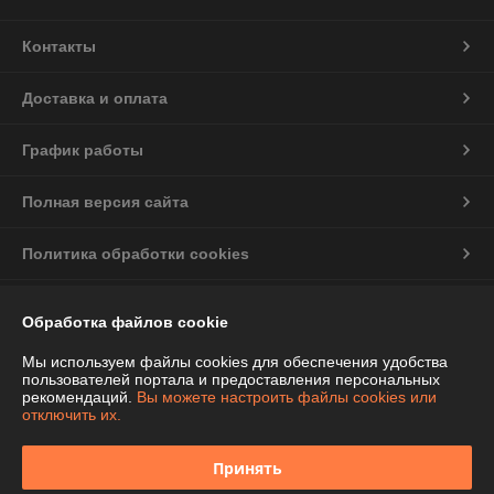
Контакты
Доставка и оплата
График работы
Полная версия сайта
Политика обработки cookies
Сайт создан на платформе Deal.by
Обработка файлов cookie
Мы используем файлы cookies для обеспечения удобства
Информация для покупателя
пользователей портала и предоставления персональных
рекомендаций.
Вы можете настроить файлы cookies или
Индивидуальный предприниматель:
ИП Чепелева Алла Ивановна
отключить их.
Беларусь, Минская обл., Фаниполь, ул.Комсомольская, 46-71
Регистрационный номер ЕГР: 691424776
Принять
УНП: 691424776