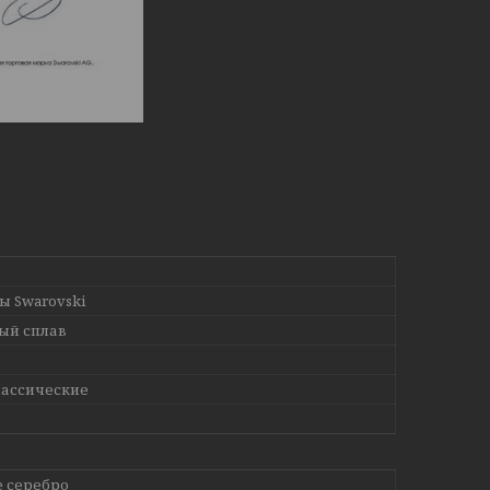
ы Swarovski
ый сплав
лассические
 серебро