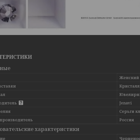
ТЕРИСТИКИ
вные
Женский
вставки
Кристалл
ал
Ювелирн
одитель
Jenavi
делия
Серьги к
 производитель
Россия
овательские характеристики
ие
Черненое