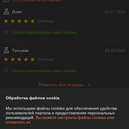
279 отзывов за всё время
Олег
03.07.2026
Отлично
Сделка подтверждена через корзину
Татьяна
29.10.2024
Отлично
Сделка подтверждена через корзину
Показать все отзывы
Обработка файлов cookie
О нас
Мы используем файлы cookies для обеспечения удобства
пользователей портала и предоставления персональных
рекомендаций.
Вы можете настроить файлы cookies или
Контакты
отключить их.