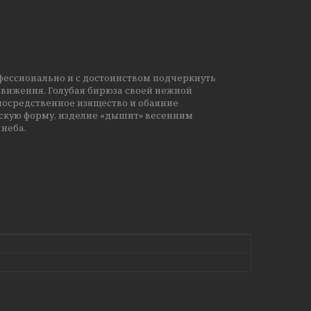
фессионально и с достоинством подчеркнуть
движения. Голубая бирюза своей нежной
посредственное изящество и обаяние
ескую форму, изделие «дышит» весенним
 неба.