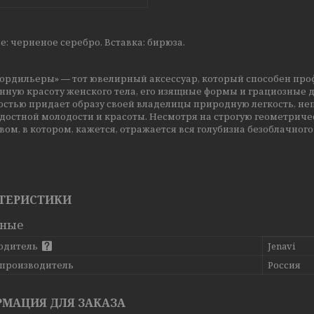
: черненое серебро. Вставка: бирюза.
Кордильеры» ― тот ювелирный аксессуар, который способен про
нную красоту женского тела, его изящные формы и грациозные 
остью придает образу своей владелицы природную легкость, не
достной молодости и красоты. Несмотря на строгую геометрич
ом, в котором, кажется, отражается вся голубизна безоблачного
ТЕРИСТИКИ
вные
одитель
Jenavi
 производитель
Россия
МАЦИЯ ДЛЯ ЗАКАЗА