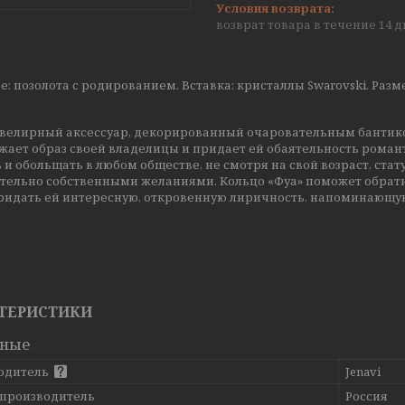
возврат товара в течение 14 
: позолота с родированием. Вставка: кристаллы Swarovski. Размер
велирный аксессуар, декорированный очаровательным бантико
жает образ своей владелицы и придает ей обаятельность рома
 и обольщать в любом обществе, не смотря на свой возраст, стат
тельно собственными желаниями. Кольцо «Фуа» поможет обрат
ридать ей интересную, откровенную лиричность, напоминающую 
ТЕРИСТИКИ
вные
одитель
Jenavi
 производитель
Россия