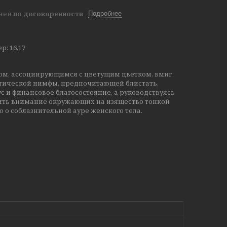
дней
по договоренности
Подробнее
: 16,17
м, ассоциирующимся с цветущим цветком, вмиг
нтической нимфы, предпочитающей блистать,
ус и финансовое благосостояние, а руководствуясь
ить внимание окружающих на изящество тонкой
о соблазнительной ауре женского тела.