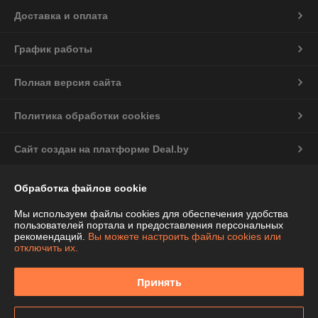
Доставка и оплата
График работы
Полная версия сайта
Политика обработки cookies
Сайт создан на платформе Deal.by
Обработка файлов cookie
Информация для покупателя
Индивидуальный предприниматель:
ИП Чепелева Алла Ивановна
Мы используем файлы cookies для обеспечения удобства
Беларусь, Минская обл., Фаниполь, ул.Комсомольская, 46-71
пользователей портала и предоставления персональных
рекомендаций.
Вы можете настроить файлы cookies или
Регистрационный номер ЕГР: 691424776
отключить их.
УНП: 691424776
Принять
Регистрационный орган: Дзержинский райисполком Минской области
Дата регистрации компании: 12.02.2013