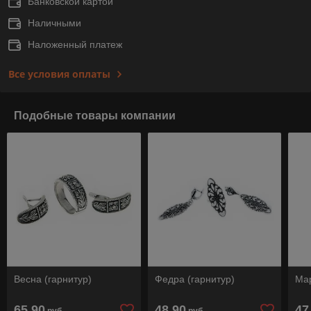
Банковской картой
Наличными
Наложенный платеж
Все условия оплаты
Подобные товары компании
Весна (гарнитур)
Федра (гарнитур)
Мар
65,90
48,90
47