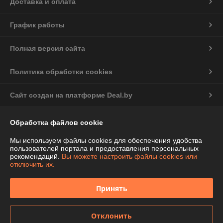
Доставка и оплата
График работы
Полная версия сайта
Политика обработки cookies
Сайт создан на платформе Deal.by
Обработка файлов cookie
Информация для покупателя
Индивидуальный предприниматель:
ИП Чепелева Алла Ивановна
Мы используем файлы cookies для обеспечения удобства
Беларусь, Минская обл., Фаниполь, ул.Комсомольская, 46-71
пользователей портала и предоставления персональных
рекомендаций.
Вы можете настроить файлы cookies или
Регистрационный номер ЕГР: 691424776
отключить их.
УНП: 691424776
Принять
Регистрационный орган: Дзержинский райисполком Минской области
Дата регистрации компании: 12.02.2013
Отклонить