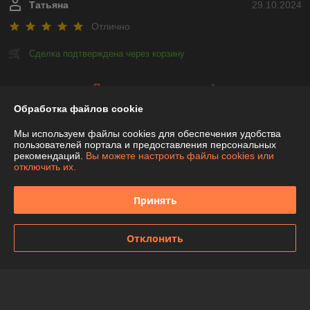
Татьяна
29.10.2024
Отлично
Сделка подтверждена через корзину
Показать все отзывы
Обработка файлов cookie
Мы используем файлы cookies для обеспечения удобства
О нас
пользователей портала и предоставления персональных
рекомендаций.
Вы можете настроить файлы cookies или
отключить их.
Контакты
Принять
Доставка и оплата
График работы
Отклонить
Полная версия сайта
Политика обработки cookies