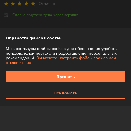
Отлично
Сделка подтверждена через корзину
Показать все отзывы
Обработка файлов cookie
Мы используем файлы cookies для обеспечения удобства
О нас
пользователей портала и предоставления персональных
рекомендаций.
Вы можете настроить файлы cookies или
отключить их.
Контакты
Принять
Доставка и оплата
График работы
Отклонить
Полная версия сайта
Политика обработки cookies