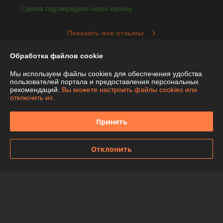
Сделка подтверждена через корзину
Показать все отзывы
Обработка файлов cookie
О нас
Мы используем файлы cookies для обеспечения удобства
пользователей портала и предоставления персональных
рекомендаций.
Вы можете настроить файлы cookies или
Контакты
отключить их.
Доставка и оплата
Принять
График работы
Отклонить
Полная версия сайта
Политика обработки cookies
Сайт создан на платформе Deal.by