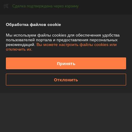
Сделка подтверждена через корзину
Показать все отзывы
Обработка файлов cookie
Мы используем файлы cookies для обеспечения удобства
пользователей портала и предоставления персональных
О нас
рекомендаций.
Вы можете настроить файлы cookies или
отключить их.
Контакты
Принять
Доставка и оплата
Отклонить
График работы
Полная версия сайта
Политика обработки cookies
Сайт создан на платформе Deal.by