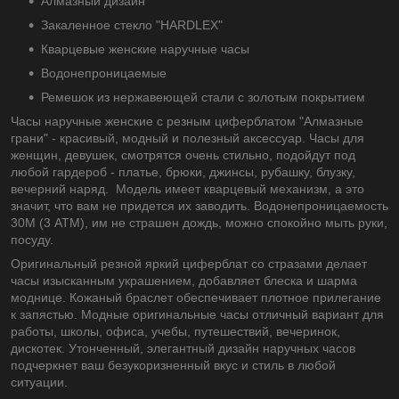
Алмазный дизайн
Закаленное стекло "HARDLEX"
Кварцевые женские наручные часы
Водонепроницаемые
Ремешок из нержавеющей стали с золотым покрытием
Часы наручные женские с резным циферблатом "Алмазные
грани" - красивый, модный и полезный аксессуар. Часы для
женщин, девушек, смотрятся очень стильно, подойдут под
любой гардероб - платье, брюки, джинсы, рубашку, блузку,
вечерний наряд. Модель имеет кварцевый механизм, а это
значит, что вам не придется их заводить. Водонепроницаемость
30М (3 АТМ), им не страшен дождь, можно спокойно мыть руки,
посуду.
Оригинальный резной яркий циферблат со стразами делает
часы изысканным украшением, добавляет блеска и шарма
моднице. Кожаный браслет обеспечивает плотное прилегание
к запястью. Модные оригинальные часы отличный вариант для
работы, школы, офиса, учебы, путешествий, вечеринок,
дискотек. Утонченный, элегантный дизайн наручных часов
подчеркнет ваш безукоризненный вкус и стиль в любой
ситуации.