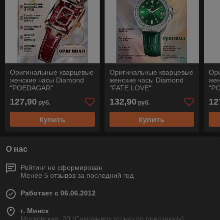
Оригинальные кварцевые
Оригинальные кварцевые
Ор
женские часы Diamond
женские часы Diamond
жен
"POEDAGAR"
"FATE LOVE"
"P
127,90
132,90
12
руб.
руб.
Купить
Купить
О нас
Рейтинг не сформирован
Менее 5 отзывов за последний год
Работает с 06.06.2012
г. Минск
Московская, 20 (Самовывоз только по предзаказу).