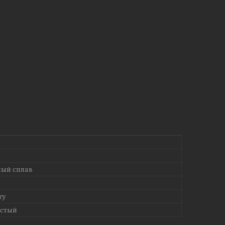
ый сплав
ry
истый