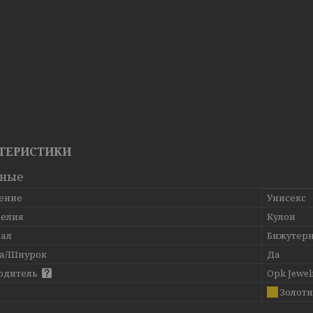
ТЕРИСТИКИ
вные
ение
Унисекс
делия
Кулон
ал
Бижутерн
а/Шнурок
Да
одитель
Opk Jewel
Золот