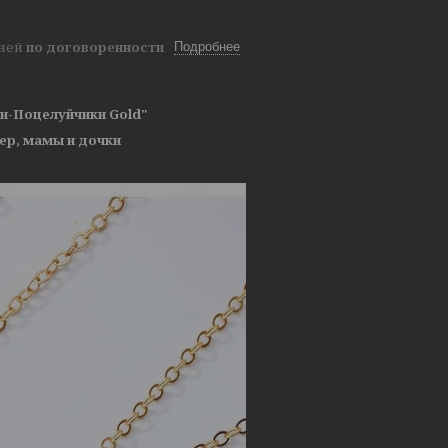
дней
по договоренности
Подробнее
и-Поцелуйчики Gold"
ер, мамы и дочки