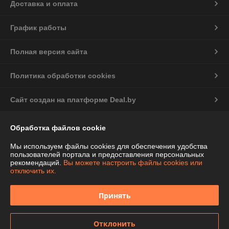
Доставка и оплата
График работы
Полная версия сайта
Политика обработки cookies
Сайт создан на платформе Deal.by
Информация для покупателя
Обработка файлов cookie
Индивидуальный предприниматель:
ИП Чепелева Алла Ивановна
Мы используем файлы cookies для обеспечения удобства
Беларусь, Минская обл., Фаниполь, ул.Комсомольская, 46-71
пользователей портала и предоставления персональных
рекомендаций.
Вы можете настроить файлы cookies или
Регистрационный номер ЕГР: 691424776
отключить их.
УНП: 691424776
Принять
Регистрационный орган: Дзержинский райисполком Минской области
Дата регистрации компании: 12.02.2013
Отклонить