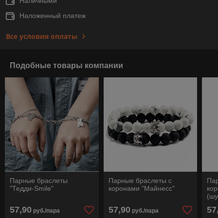
Наличными
Наложенный платеж
Все условия оплаты
Подобные товары компании
Парные браслеты
Парные браслеты с
Па
"Тедди-Smile"
коронами "Майнесс"
ко
(шу
57,90
57,90
57
руб./пара
руб./пара