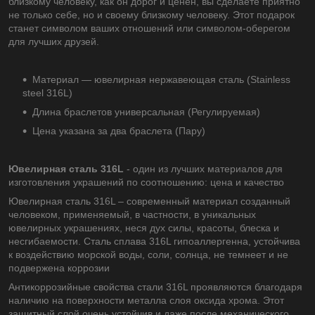
близкому человеку, как он дорог и ценен, вы сделаете приятно
не только себе, но и своему близкому человеку. Этот подарок
станет символом ваших отношений или символом-оберегом
для лучших друзей.
Материал — ювелирная нержавеющая сталь (Stainless
steel 316L)
Длина браслетов универсальная (Регулируемая)
Цена указана за два браслета (Пару)
Ювелирная сталь 316L
- один из лучших материалов для
изготовления украшений по соотношению: цена и качество
Ювелирная сталь 316L – современный материал созданный
человеком, применяемый, в частности, в уникальных
ювелирных украшениях, неся дух силы, красоты, блеска и
несгибаемости. Сталь сплава 316L гипоаллергенна, устойчива
к воздействию морской воды, соли, солнца, не темнеет и не
подвержена коррозии
Антикоррозийные свойства стали 316L проявляются благодаря
наличию на поверхности металла слоя оксида хрома. Этот
защитный слой очень устойчив и даже после механического