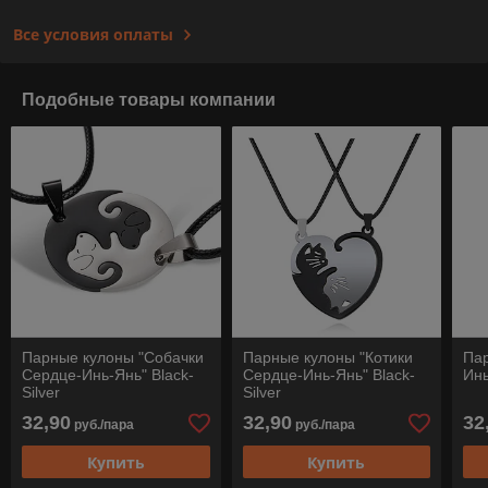
Все условия оплаты
Подобные товары компании
Парные кулоны "Собачки
Парные кулоны "Котики
Пар
Сердце-Инь-Янь" Black-
Сердце-Инь-Янь" Black-
Инь
Silver
Silver
32,90
32,90
32
руб./пара
руб./пара
Купить
Купить