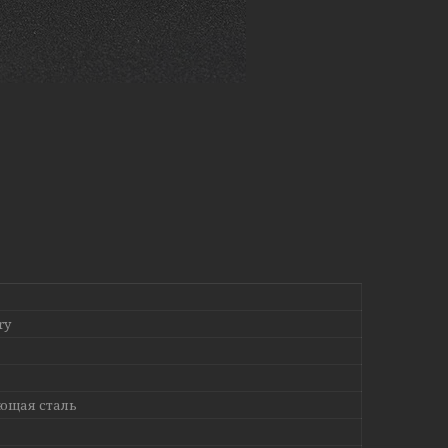
ry
ющая сталь