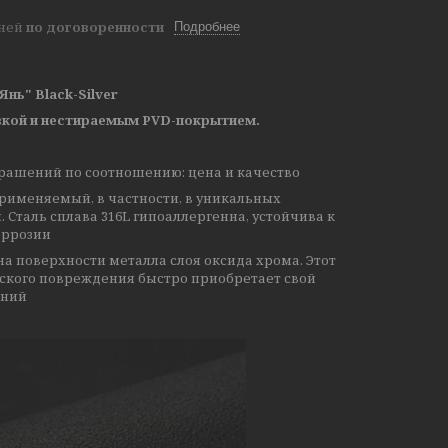
дней
по договоренности
Подробнее
нь" Black-Silver
вкой и нестираемым PVD-покрытием.
крашений по соотношению: цена и качество
рименяемый, в частности, в уникальных
 Сталь сплава 316L гипоаллергенна, устойчива к
оррозии
а поверхности металла слоя оксида хрома. Этот
ского повреждения быстро приобретает свой
ений