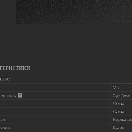
ТЕРИСТИКИ
вные
23 г
одитель
Opk Jewel
а
30 мм
32 мм
ал
Нержаве
делия
Кулон