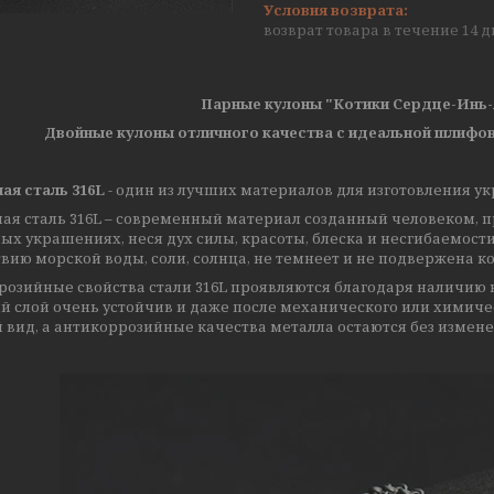
возврат товара в течение 14 
Парные кулоны "Котики Сердце-Инь-Я
Двойные кулоны отличного качества с идеальной шлифо
ая сталь 316L
- один из лучших материалов для изготовления у
ая сталь 316L – современный материал созданный человеком, п
х украшениях, неся дух силы, красоты, блеска и несгибаемости.
вию морской воды, соли, солнца, не темнеет и не подвержена к
озийные свойства стали 316L проявляются благодаря наличию н
й слой очень устойчив и даже после механического или химиче
 вид, а антикоррозийные качества металла остаются без измен