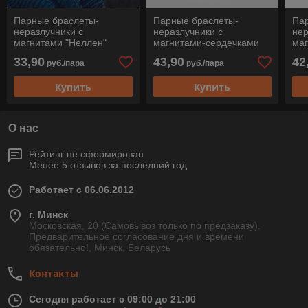
Парные браслеты-
Парные браслеты-
Па
неразлучники с
неразлучники с
нер
магнитами "Неллен"
магнитами-сердечками
ма
"Берген" (мраморный
гов
33,90
43,90
42
руб./пара
руб./пара
говлит-шунгит)
Купить
Купить
О нас
Рейтинг не сформирован
Менее 5 отзывов за последний год
Работает с 06.06.2012
г. Минск
Московская, 20 (Самовывоз только по предзаказу).
Предварительное согласование дня и времени
обязательно!, Минск, Беларусь
Контакты
Сегодня работает с 09:00 до 21:00