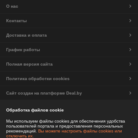
О нас
Контакты
Доставка и оплата
График работы
Полная версия сайта
Политика обработки cookies
Сайт создан на платформе Deal.by
Информация для покупателя
Обработка файлов cookie
Индивидуальный предприниматель:
ИП Чепелева Алла Ивановна
Мы используем файлы cookies для обеспечения удобства
Беларусь, Минская обл., Фаниполь, ул.Комсомольская, 46-71
пользователей портала и предоставления персональных
рекомендаций.
Вы можете настроить файлы cookies или
Регистрационный номер ЕГР: 691424776
отключить их.