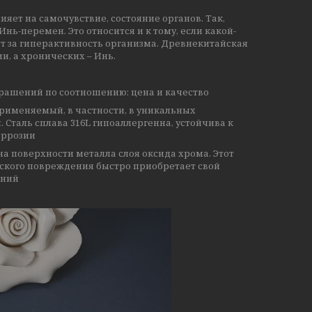
яет на самочувствие, состояние органов. Так,
ь-перемен. Это относится и к тому, если какой-
ет за гиперактивность организма. Древнекитайская
и, а хронических – Инь.
крашений по соотношению: цена и качество
рименяемый, в частности, в уникальных
 Сталь сплава 316L гипоаллергенна, устойчива к
оррозии
а поверхности металла слоя оксида хрома. Этот
ского повреждения быстро приобретает свой
ений