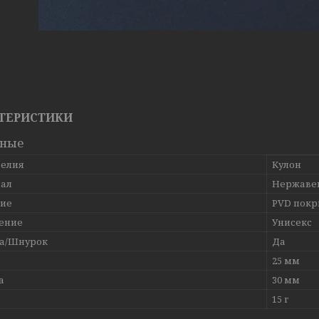
ТЕРИСТИКИ
вные
делия
Кулон
ал
Нержаве
ие
PVD покр
ение
Унисекс
а/Шнурок
Да
25 мм
а
30 мм
15 г