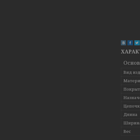
ХАРАК
Осно
Вид из
Матери
Покрыт
Назнач
Цепочк
Длина
Ширин
Вес