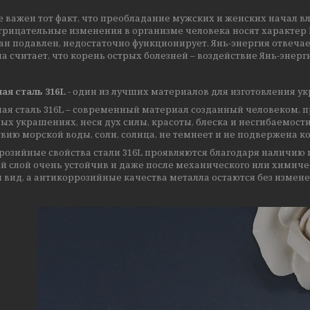
 важен тот факт, что преобладание мужских и женских начал вли
рицательные изменения в организме человека носят характер Ин
ан подавлен, недостаточно функционирует. Янь-энергия отвеча
 считает, что корень острых болезней – воздействие Янь-энерги
ая сталь 316L
- один из лучших материалов для изготовления у
ая сталь 316L – современный материал созданный человеком, п
х украшениях, неся дух силы, красоты, блеска и несгибаемости.
вию морской воды, соли, солнца, не темнеет и не подвержена к
озийные свойства стали 316L проявляются благодаря наличию н
й слой очень устойчив и даже после механического или химиче
 вид, а антикоррозийные качества металла остаются без измен