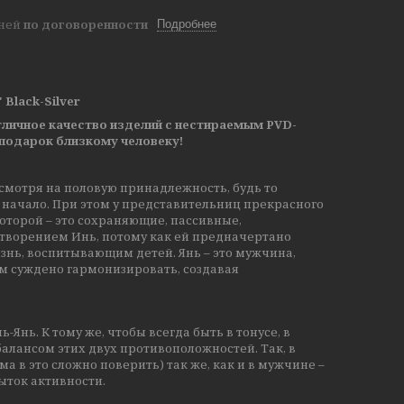
дней
по договоренности
Подробнее
Black-Silver
тличное качество изделий с нестираемым PVD-
подарок близкому человеку!
есмотря на половую принадлежность, будь то
) начало. При этом у представительниц прекрасного
которой – это сохраняющие, пассивные,
творением Инь, потому как ей предначертано
нь, воспитывающим детей. Янь – это мужчина,
им суждено гармонизировать, создавая
Янь. К тому же, чтобы всегда быть в тонусе, в
алансом этих двух противоположностей. Так, в
 в это сложно поверить) так же, как и в мужчине –
ыток активности.