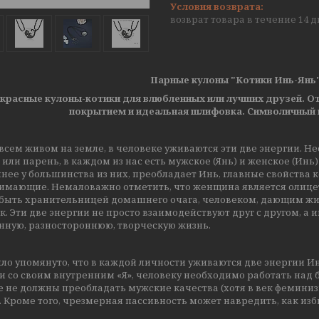
возврат товара в течение 14 
Парные кулоны "Котики Инь-Янь" 
красные кулоны-котики для влюбленных или лучших друзей. О
покрытием и идеальная шлифовка.
Символичный 
 всем живом на земле, в человеке уживаются эти две энергии. Н
или парень, в каждом из нас есть мужское (Янь) и женское (Инь
чнее у большинства из них, преобладает Инь, главные свойства 
имающие. Немаловажно отметить, что женщина является олице
 быть хранительницей домашнего очага, человеком, дающим жиз
. Эти две энергии не просто взаимодействуют друг с другом, а 
нную, разностороннюю, творческую жизнь.
ло упомянуто, что в каждой личности уживаются две энергии Инь-
 со своим внутренним «Я», человеку необходимо работать над б
не должны преобладать мужские качества (хотя в век феминизма
 Кроме того, чрезмерная пассивность может навредить, как изб