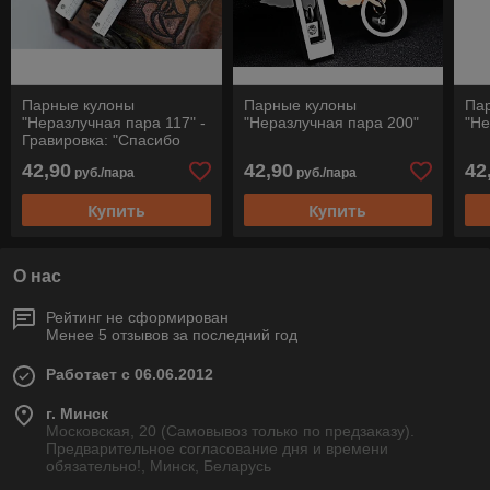
Парные кулоны
Парные кулоны
Па
"Неразлучная пара 117" -
"Неразлучная пара 200"
"Не
Гравировка: "Спасибо
тебе, что ты со мной"
42,90
42,90
42
руб./пара
руб./пара
Купить
Купить
О нас
Рейтинг не сформирован
Менее 5 отзывов за последний год
Работает с 06.06.2012
г. Минск
Московская, 20 (Самовывоз только по предзаказу).
Предварительное согласование дня и времени
обязательно!, Минск, Беларусь