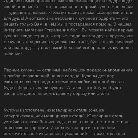
Один из самых оригинальных и запоминающихся подарков для
своей половинки ― это, несомненно, парный кулон. Наш девиз
― удивляйте любимых! Хватит дарить носки, сковородки и гели
для душа! А вот какой из необычных кулонов подарить ― это
решать только Вам, в чем мы и постараемся помочь. В нашем
интернет- магазине "Украшения.бел" Вы можете найти парные
кулоны в виде сердца, которые соединяются друг с другом, или
же кулоны для двоих в одинаковом стиле, будь-то классический
или авангард ― у нас самый большой выбор парных кулонов в
наличии!
Парные кулоны ― отличный небольшой подарок-напоминание
о любви, разделенной на два сердца. Кулоны для пар
считаются своего рода талисманом любви, который всегда
будет оберегать ваши чувства. А также, такой кулон будет
изящным дополнением к вашему образу или стилю.
Кулоны изготовлены из ювелирной стали (она же
хирургическая, или медицинская сталь). Ювелирная сталь
устойчива к воздействию воды, соли, солнца, не темнеет и не
подвержена коррозии. Используется при изготовлении
исключительно качественных украшений ― таких, как наши