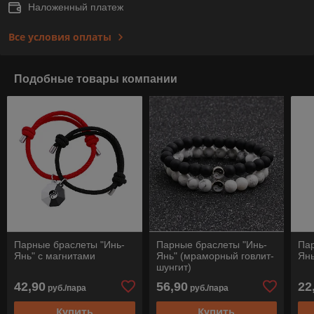
Наложенный платеж
Все условия оплаты
Подобные товары компании
Парные браслеты "Инь-
Парные браслеты "Инь-
Пар
Янь" с магнитами
Янь" (мраморный говлит-
Янь
шунгит)
42,90
56,90
22
руб./пара
руб./пара
Купить
Купить