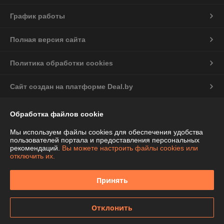
График работы
Полная версия сайта
Политика обработки cookies
Сайт создан на платформе Deal.by
Информация для покупателя
Обработка файлов cookie
Индивидуальный предприниматель:
ИП Чепелева Алла Ивановна
Мы используем файлы cookies для обеспечения удобства
Беларусь, Минская обл., Фаниполь, ул.Комсомольская, 46-71
пользователей портала и предоставления персональных
рекомендаций.
Вы можете настроить файлы cookies или
Регистрационный номер ЕГР: 691424776
отключить их.
УНП: 691424776
Принять
Регистрационный орган: Дзержинский райисполком Минской области
Дата регистрации компании: 12.02.2013
Отклонить
Ссылка на свидетельство/лицензию