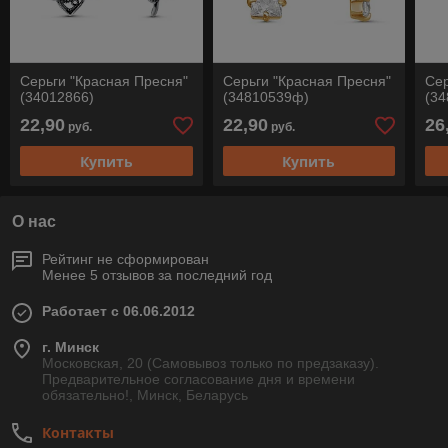
Серьги "Красная Пресня"
Серьги "Красная Пресня"
Сер
(34012866)
(34810539ф)
(3
22,90
22,90
26
руб.
руб.
Купить
Купить
О нас
Рейтинг не сформирован
Менее 5 отзывов за последний год
Работает с 06.06.2012
г. Минск
Московская, 20 (Самовывоз только по предзаказу).
Предварительное согласование дня и времени
обязательно!, Минск, Беларусь
Контакты