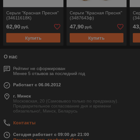
Серьги "Красная Пресня"
Серьги "Красная Пресня"
Сер
(34611618К)
(3487643ф)
(3
62,90
47,90
43
руб.
руб.
Купить
Купить
О нас
Рейтинг не сформирован
Менее 5 отзывов за последний год
Работает с 06.06.2012
г. Минск
Московская, 20 (Самовывоз только по предзаказу).
Предварительное согласование дня и времени
обязательно!, Минск, Беларусь
Контакты
Сегодня работает с 09:00 до 21:00
Показать весь график работы