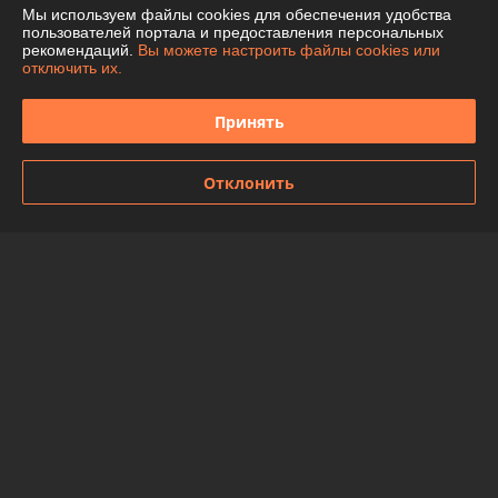
Мы используем файлы cookies для обеспечения удобства
О нас
пользователей портала и предоставления персональных
рекомендаций.
Вы можете настроить файлы cookies или
отключить их.
Контакты
Принять
Доставка и оплата
График работы
Отклонить
Полная версия сайта
Политика обработки cookies
Сайт создан на платформе Deal.by
Информация для покупателя
Индивидуальный предприниматель:
ИП Чепелева Алла Ивановна
Беларусь, Минская обл., Фаниполь, ул.Комсомольская, 46-71
Регистрационный номер ЕГР: 691424776